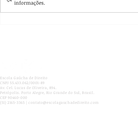
informações.
Curso “História das Ideias
EGD promov
Políticas” está com
acerca do 
inscrições abertas
órgãos públ
Escola Gaúcha de Direito
CNPJ 55.433.062/0001-89
Av. Cel. Lucas de Oliveira, 894.
Petrópolis. Porto Alegre, Rio Grande do Sul, Brasil.
CEP 90460-000
(51) 2165-3365 | contato@escolagauchadedireito.com