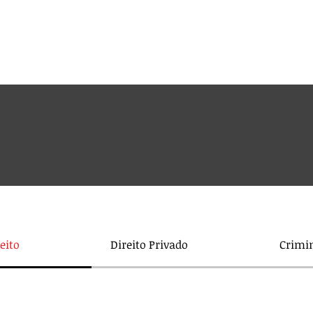
Institucional
Cursos
Loja
Fale Conos
eito
Direito Privado
Crimin