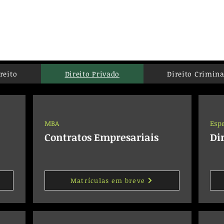
Institucional
Cursos
Loja
Fale Conos
reito
Direito Privado
Direito Crimina
MBA
Espe
Contratos Empresariais
Di
Matrículas em breve