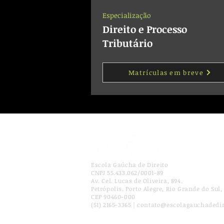
Especialização
Direito e Processo
Tributário
Matrículas em breve
Escola Gaúcha de Direito
CNPJ 55.433.062/0001-89
Av. Cel. Lucas de Oliveira, 894.
Petrópolis. Porto Alegre, Rio Grande do Sul, 
CEP 90460-000
(51) 2165-3365 | contato@escolagauchadedi