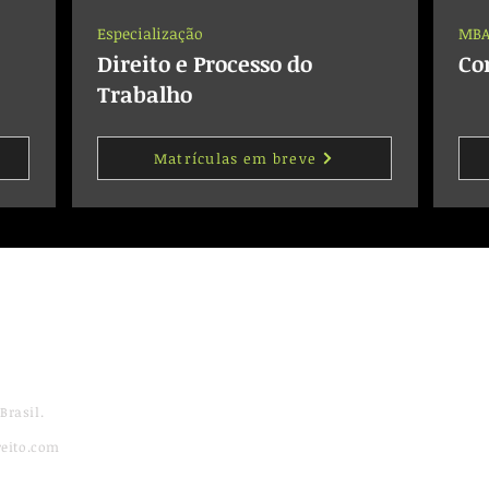
Especialização
MB
Direito e Processo do
Co
Trabalho
Matrículas em breve
Brasil.
reito.com