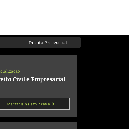
Login
co
l
Direito Processual
cialização
reito Civil e Empresarial
Matrículas em breve