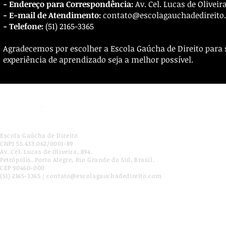
- Endereço para Correspondência:
Av. Cel. Lucas de Oliveir
- E-mail de Atendimento:
contato@escolagauchadedireito
- Telefone:
(51) 2165-3365
Agradecemos por escolher a Escola Gaúcha de Direito para
experiência de aprendizado seja a melhor possível.
Escola Gaúcha de Direito
CNPJ 55.433.062/0001-89
Av. Cel. Lucas de Oliveira, 894.
Petrópolis. Porto Alegre, Rio Grande do Sul, Brasil.
CEP 90460-000
(51) 2165-3365 | contato@escolagauchadedireito.com