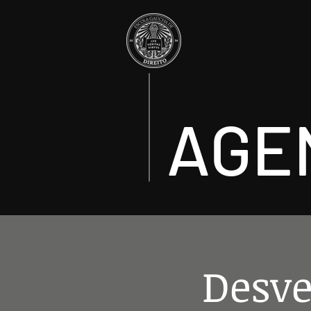
AGE
Desve