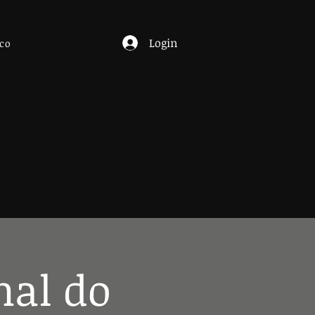
Login
co
nal do