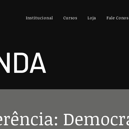
Institucional
Cursos
Loja
Fale Conos
NDA
erência: Democra