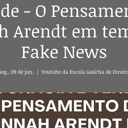
de - O Pensame
 Arendt em te
Fake News
seg., 09 de jun.
  |  
Youtube da Escola Gaúcha de Direit