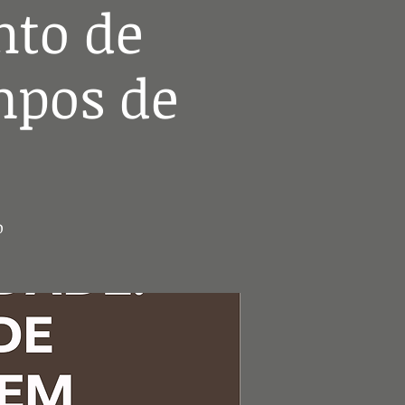
nto de
mpos de
o