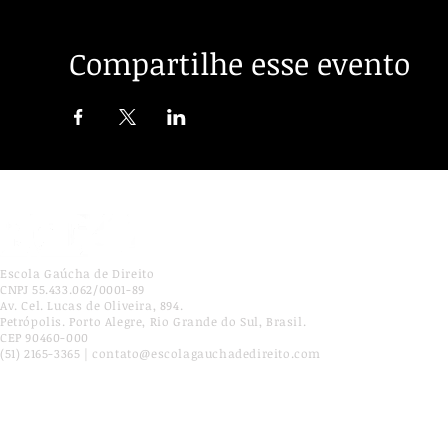
Compartilhe esse evento
Escola Gaúcha de Direito
CNPJ 55.433.062/0001-89
Av. Cel. Lucas de Oliveira, 894.
Petrópolis. Porto Alegre, Rio Grande do Sul, Brasil.
CEP 90460-000
(51) 2165-3365 | contato@escolagauchadedireito.com