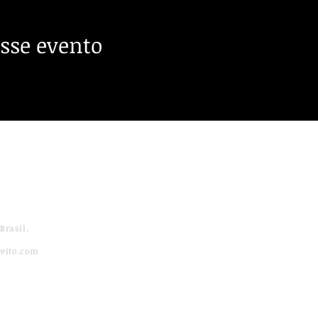
sse evento
Brasil.
reito.com