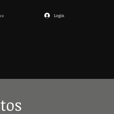
Login
co
itos