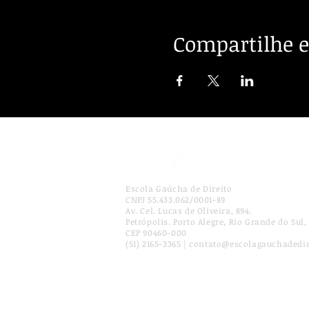
Compartilhe e
Escola Gaúcha de Direito
CNPJ 55.433.062/0001-89
Av. Cel. Lucas de Oliveira, 894.
Petrópolis. Porto Alegre, Rio Grande do Sul, 
CEP 90460-000
(51) 2165-3365 | contato@escolagauchadedi