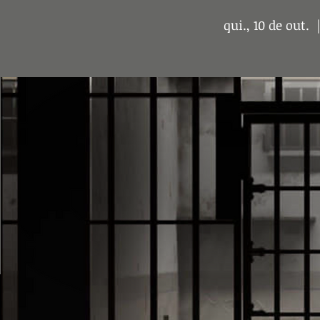
qui., 10 de out.
  