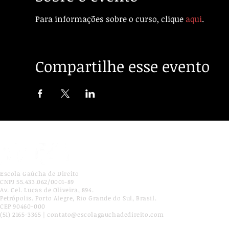
Para informações sobre o curso, clique
aqui
.
Compartilhe esse evento
Escola Gaúcha de Direito
CNPJ 55.433.062/0001-89
Av. Cel. Lucas de Oliveira, 894.
Petrópolis. Porto Alegre, Rio Grande do Sul, Brasil.
CEP 90460-000
(51) 2165-3365 | contato@escolagauchadedireito.com