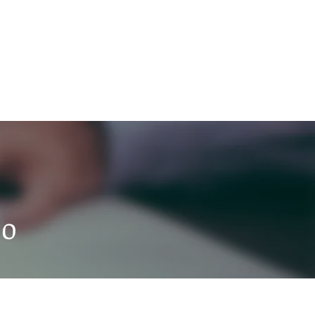
Login
co
do