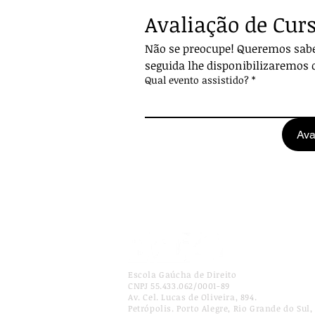
Avaliação de Cur
Não se preocupe! Queremos sabe
seguida lhe disponibilizaremos o
Qual evento assistido?
*
Ava
Escola Gaúcha de Direito
CNPJ 55.433.062/0001-89
Av. Cel. Lucas de Oliveira, 894.
Petrópolis. Porto Alegre, Rio Grande do Sul, 