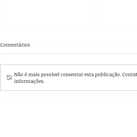
Comentários
Não é mais possível comentar esta publicação. Contate
informações.
Curso “História das Ideias
EGD promov
Políticas” está com
acerca do 
inscrições abertas
órgãos públ