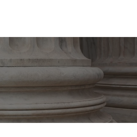
Login
co