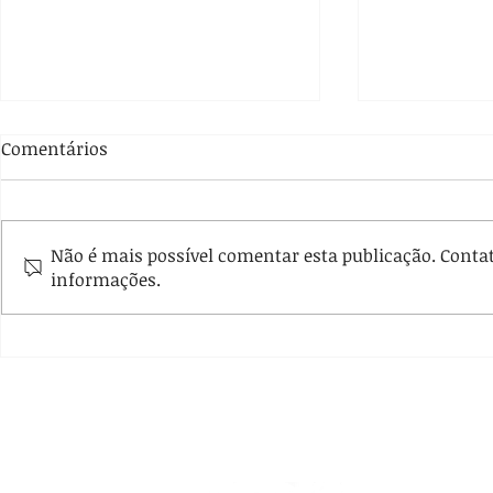
Comentários
Não é mais possível comentar esta publicação. Contate
informações.
Escola Gaúcha de Direito
Publicada 2
apoia o V Seminário Online
Revista da 
Criminal
Direito