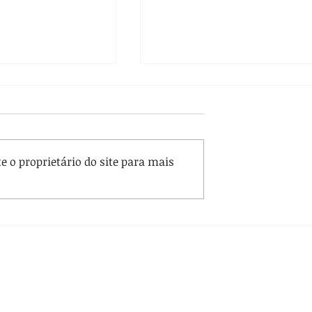
 o proprietário do site para mais
ª edição da
EGD convoca especialistas
Escola Gaúcha de
para grupo de estudos sob
a Reforma Administrativ